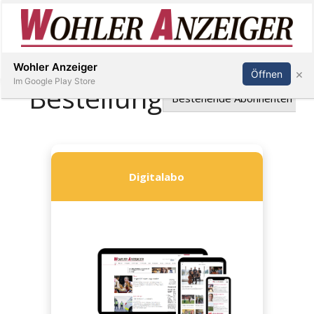
Inserieren
Abonnieren
Anmelden
Wohler Anzeiger
×
Öffnen
Im Google Play Store
Immobilien
Veranstaltungen
Stellen
E-
Paper
Newsletter