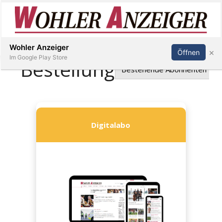
Inserieren
Abonnieren
Anmelden
Wohler Anzeiger
×
Öffnen
Im Google Play Store
Immobilien
Veranstaltungen
Stellen
E-
Paper
Newsletter