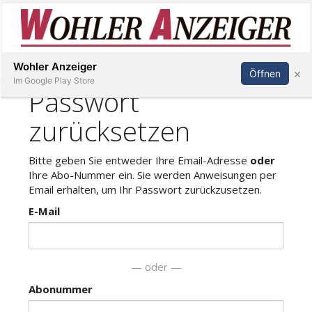
Inserieren
Abonnieren
Anmelden
Wohler Anzeiger
×
Öffnen
Im Google Play Store
Immobilien
Veranstaltungen
Stellen
E-
Paper
Newsletter