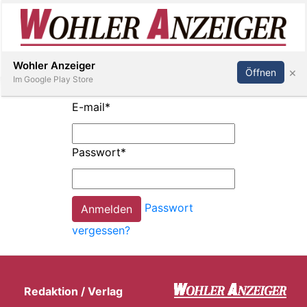
Inserieren
Abonnieren
Anmelden
Wohler Anzeiger
×
Öffnen
Im Google Play Store
E-mail
*
Immobilien
Passwort
*
Veranstaltungen
Passwort
Stellen
vergessen?
E-
Paper
Redaktion / Verlag
Newsletter