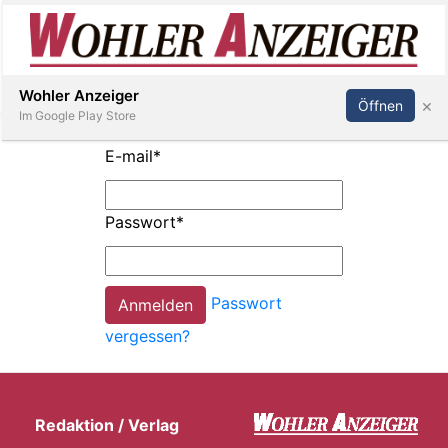
Inserieren
Abonnieren
Anmelden
Wohler Anzeiger
×
Öffnen
Im Google Play Store
E-mail
*
Immobilien
Passwort
*
Veranstaltungen
Passwort
Stellen
vergessen?
E-
Paper
Redaktion / Verlag
Newsletter