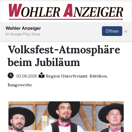
Inserieren
Abonnieren
Anmelden
Wohler Anzeiger
×
Öffnen
Im Google Play Store
Volksfest-Atmosphäre
beim Jubiläum
Immobilien
Veranstaltungen
02.06.2026
Region Unterfreiamt
,
Büttikon
,
Baugewerbe
Stellen
E-
Paper
Newsletter