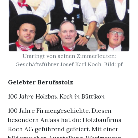
App
hlen
Umringt von seinen Zimmerleuten:
ten
Geschäftsführer Josef Karl Koch. Bild: pf
Gelebter Berufsstolz
emgarten
100 Jahre Holzbau Koch in Büttikon
100 Jahre Firmengeschichte. Diesen
len
besondern Anlass hat die Holzbaufirma
Koch AG geführend gefeiert. Mit einer