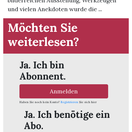
bilderreichen Ausstellung, Werkzeugen
und vielen Anekdoten wurde die ...
Möchten Sie
weiterlesen?
Ja. Ich bin
Abonnent.
Anmelden
Haben Sie noch kein Konto?
Registrieren
Sie sich hier
en
Ja. Ich benötige ein
Abo.