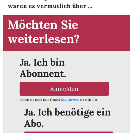
waren es vermutlich über ...
Möchten Sie
weiterlesen?
Ja. Ich bin
Abonnent.
Anmelden
Haben Sie noch kein Konto?
Registrieren
Sie sich hier
en
Ja. Ich benötige ein
Abo.