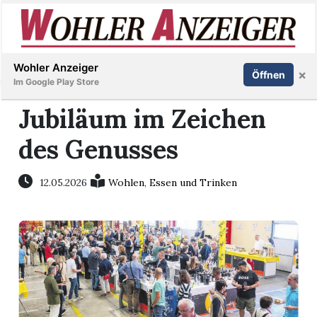
Inserieren
Abonnieren
Anmelden
Wohler Anzeiger
×
Öffnen
Im Google Play Store
Jubiläum im Zeichen
des Genusses
Immobilien
Veranstaltungen
12.05.2026
Wohlen
,
Essen und Trinken
Stellen
E-
Paper
Newsletter