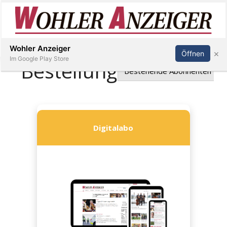
Inserieren
Abonnieren
Anmelden
Wohler Anzeiger
×
Öffnen
Im Google Play Store
Immobilien
Veranstaltungen
Stellen
E-
Paper
Newsletter