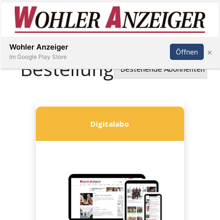
Inserieren
Abonnieren
Anmelden
Wohler Anzeiger
×
Öffnen
Im Google Play Store
Immobilien
Veranstaltungen
Stellen
E-
Paper
Newsletter