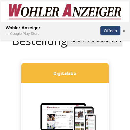
Inserieren
Abonnieren
Anmelden
Wohler Anzeiger
×
Öffnen
Im Google Play Store
Immobilien
Veranstaltungen
Stellen
E-
Paper
Newsletter