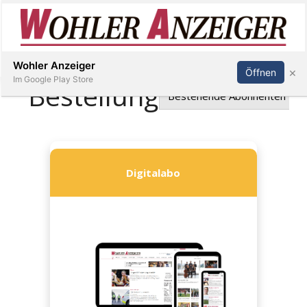
Inserieren
Abonnieren
Anmelden
Wohler Anzeiger
×
Öffnen
Im Google Play Store
Immobilien
Veranstaltungen
Stellen
E-
Paper
Newsletter