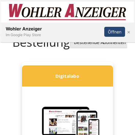
Inserieren
Abonnieren
Anmelden
Wohler Anzeiger
×
Öffnen
Im Google Play Store
Immobilien
Veranstaltungen
Stellen
E-
Paper
Newsletter