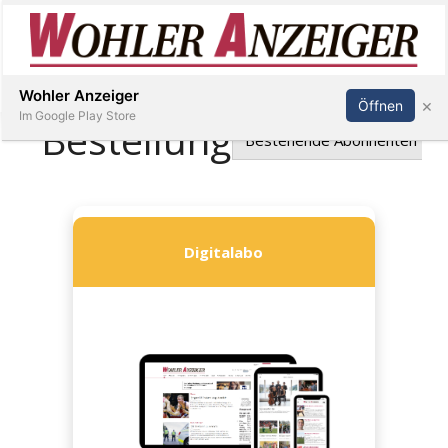
Inserieren
Abonnieren
Anmelden
Wohler Anzeiger
×
Öffnen
Im Google Play Store
Immobilien
Veranstaltungen
Stellen
E-
Paper
Newsletter