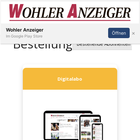
Inserieren
Abonnieren
Anmelden
Wohler Anzeiger
×
Öffnen
Im Google Play Store
Immobilien
Veranstaltungen
Stellen
E-
Paper
Newsletter