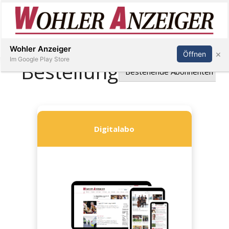
Inserieren
Abonnieren
Anmelden
Wohler Anzeiger
×
Öffnen
Im Google Play Store
Immobilien
Veranstaltungen
Stellen
E-
Paper
Newsletter