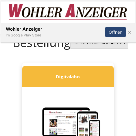
Inserieren
Abonnieren
Anmelden
Wohler Anzeiger
×
Öffnen
Im Google Play Store
Immobilien
Veranstaltungen
Stellen
E-
Paper
Newsletter