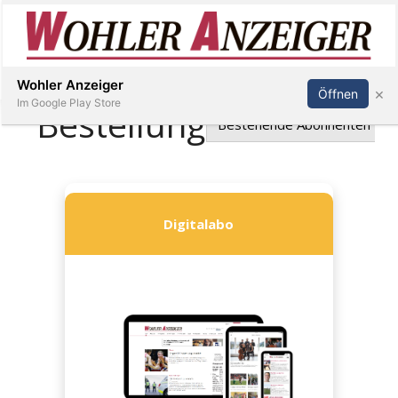
Inserieren
Abonnieren
Anmelden
Wohler Anzeiger
×
Öffnen
Im Google Play Store
Immobilien
Veranstaltungen
Stellen
E-
Paper
Newsletter