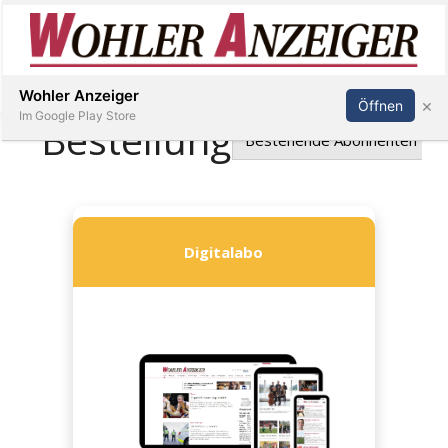
Inserieren
Abonnieren
Anmelden
Wohler Anzeiger
×
Öffnen
Im Google Play Store
Immobilien
Veranstaltungen
Stellen
E-
Paper
Newsletter