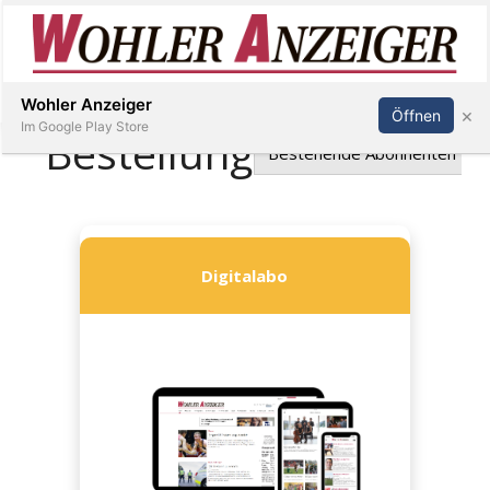
Inserieren
Abonnieren
Anmelden
Wohler Anzeiger
×
Öffnen
Im Google Play Store
Immobilien
Veranstaltungen
Stellen
E-
Paper
Newsletter