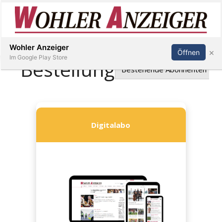
Inserieren
Abonnieren
Anmelden
Wohler Anzeiger
×
Öffnen
Im Google Play Store
Immobilien
Veranstaltungen
Stellen
E-
Paper
Newsletter