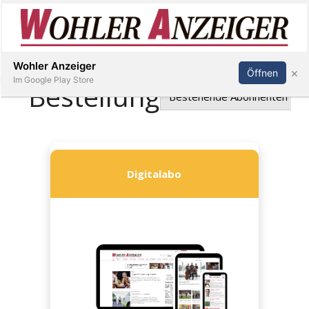
Inserieren
Abonnieren
Anmelden
Wohler Anzeiger
×
Öffnen
Im Google Play Store
Immobilien
Veranstaltungen
Stellen
E-
Paper
Newsletter