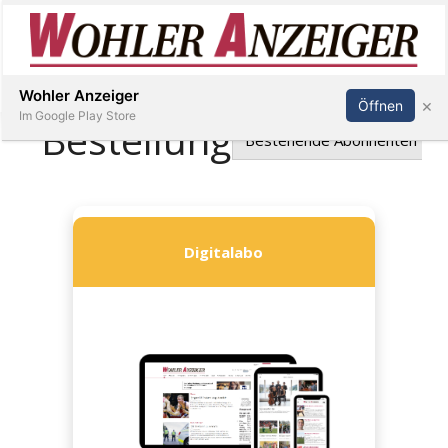
Inserieren
Abonnieren
Anmelden
Wohler Anzeiger
×
Öffnen
Im Google Play Store
Immobilien
Veranstaltungen
Stellen
E-
Paper
Newsletter