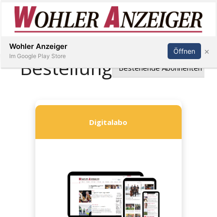
Inserieren
Abonnieren
Anmelden
Wohler Anzeiger
×
Öffnen
Im Google Play Store
Immobilien
Veranstaltungen
Stellen
E-
Paper
Newsletter