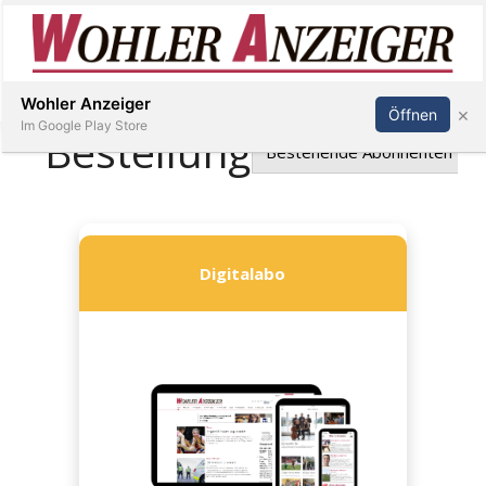
Inserieren
Abonnieren
Anmelden
Wohler Anzeiger
×
Öffnen
Im Google Play Store
Immobilien
Veranstaltungen
Stellen
E-
Paper
Newsletter