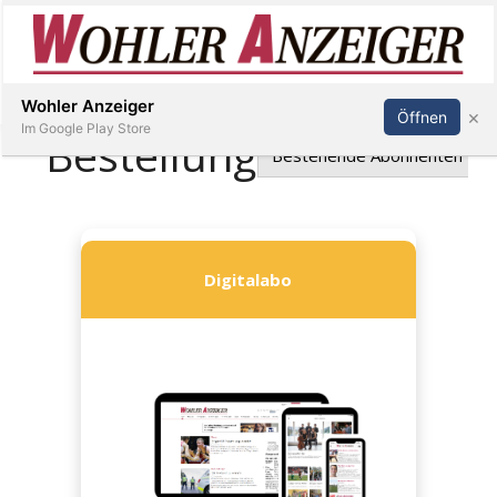
Inserieren
Abonnieren
Anmelden
Wohler Anzeiger
×
Öffnen
Im Google Play Store
Immobilien
Veranstaltungen
Stellen
E-
Paper
Newsletter