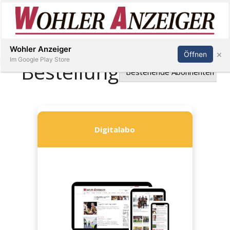
Inserieren
Abonnieren
Anmelden
Wohler Anzeiger
×
Öffnen
Im Google Play Store
Immobilien
Veranstaltungen
Stellen
E-
Paper
Newsletter