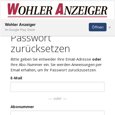
Inserieren
Abonnieren
Anmelden
Wohler Anzeiger
×
Öffnen
Im Google Play Store
Immobilien
Veranstaltungen
Stellen
E-
Paper
Newsletter