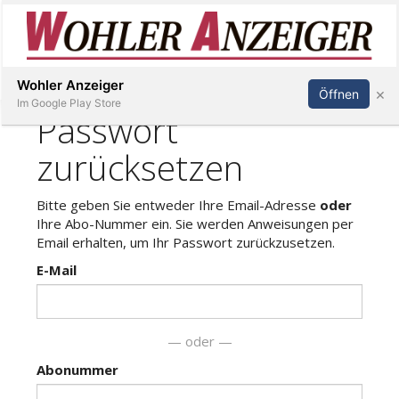
Inserieren
Abonnieren
Anmelden
Wohler Anzeiger
×
Öffnen
Im Google Play Store
Immobilien
Veranstaltungen
Stellen
E-
Paper
Newsletter