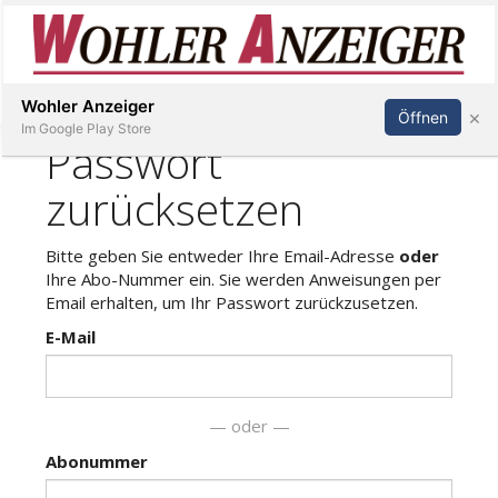
Inserieren
Abonnieren
Anmelden
Wohler Anzeiger
×
Öffnen
Im Google Play Store
Immobilien
Veranstaltungen
Stellen
E-
Paper
Newsletter