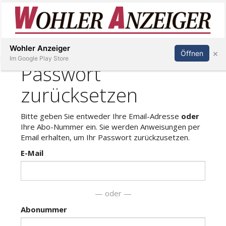
Inserieren
Abonnieren
Anmelden
Wohler Anzeiger
×
Öffnen
Im Google Play Store
Immobilien
Veranstaltungen
Stellen
E-
Paper
Newsletter