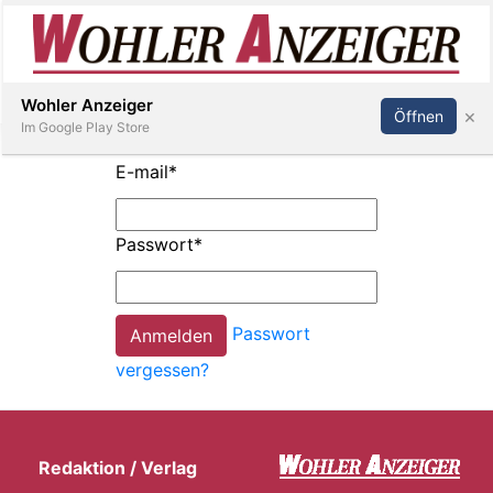
Inserieren
Abonnieren
Anmelden
Wohler Anzeiger
×
Öffnen
Im Google Play Store
E-mail
*
Immobilien
Passwort
*
Veranstaltungen
Passwort
Stellen
vergessen?
E-
Paper
Redaktion / Verlag
Newsletter