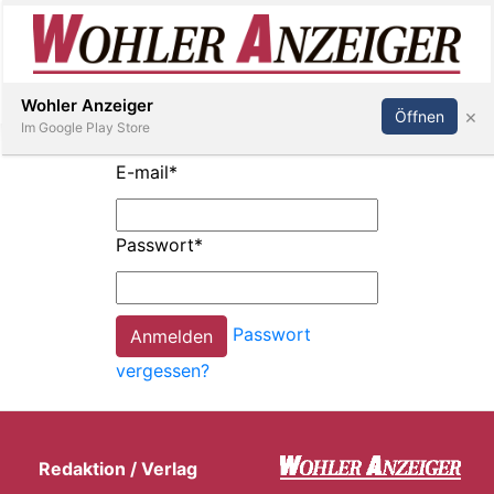
Inserieren
Abonnieren
Anmelden
Wohler Anzeiger
×
Öffnen
Im Google Play Store
E-mail
*
Immobilien
Passwort
*
Veranstaltungen
Passwort
Stellen
vergessen?
E-
Paper
Redaktion / Verlag
Newsletter