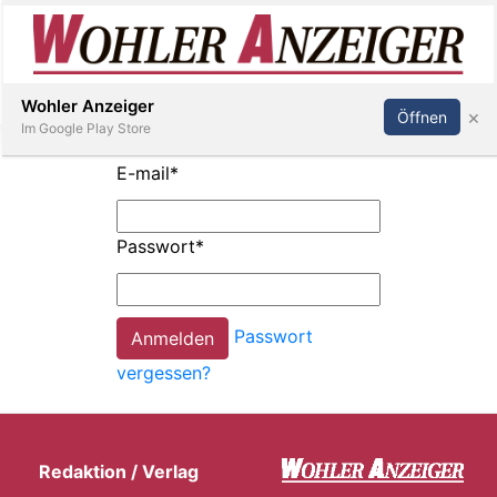
Inserieren
Abonnieren
Anmelden
Wohler Anzeiger
×
Öffnen
Im Google Play Store
E-mail
*
Immobilien
Passwort
*
Veranstaltungen
Passwort
Stellen
vergessen?
E-
Paper
Redaktion / Verlag
Newsletter