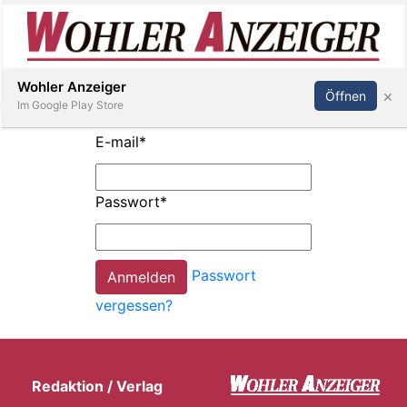
Inserieren
Abonnieren
Anmelden
Wohler Anzeiger
×
Öffnen
Im Google Play Store
E-mail
*
Immobilien
Passwort
*
Veranstaltungen
Passwort
Stellen
vergessen?
E-
Paper
Redaktion / Verlag
Newsletter