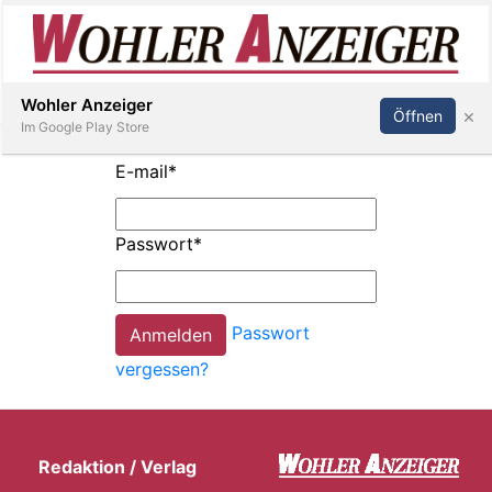
Inserieren
Abonnieren
Anmelden
Wohler Anzeiger
×
Öffnen
Im Google Play Store
E-mail
*
Immobilien
Passwort
*
Veranstaltungen
Passwort
Stellen
vergessen?
E-
Paper
Redaktion / Verlag
Newsletter