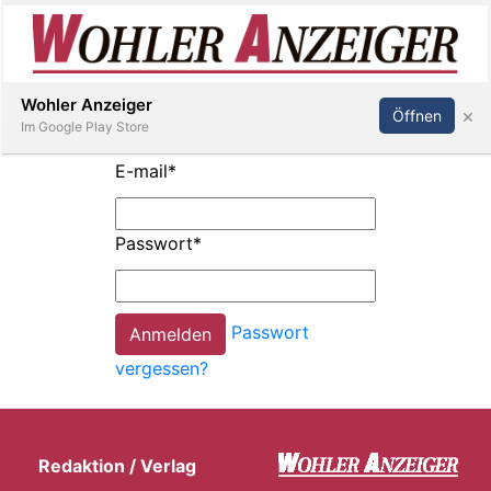
Inserieren
Abonnieren
Anmelden
Wohler Anzeiger
×
Öffnen
Im Google Play Store
E-mail
*
Immobilien
Passwort
*
Veranstaltungen
Passwort
Stellen
vergessen?
E-
Paper
Redaktion / Verlag
Newsletter