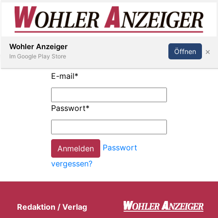
Inserieren
Abonnieren
Anmelden
Wohler Anzeiger
×
Öffnen
Im Google Play Store
E-mail
*
Immobilien
Passwort
*
Veranstaltungen
Passwort
Stellen
vergessen?
E-
Paper
Redaktion / Verlag
Newsletter