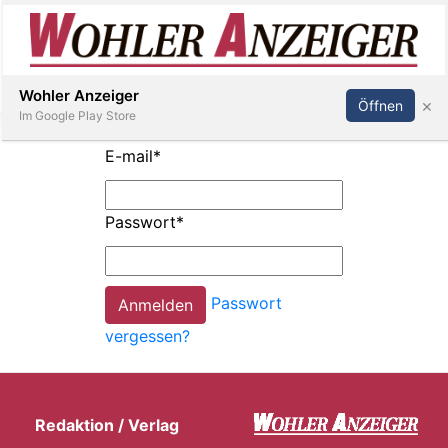
Inserieren
Abonnieren
Anmelden
Wohler Anzeiger
×
Öffnen
Im Google Play Store
E-mail
*
Immobilien
Passwort
*
Veranstaltungen
Passwort
Stellen
vergessen?
E-
Paper
Redaktion / Verlag
Newsletter