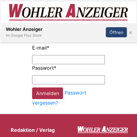
Inserieren
Abonnieren
Anmelden
Wohler Anzeiger
×
Öffnen
Im Google Play Store
E-mail
*
Immobilien
Passwort
*
Veranstaltungen
Passwort
Stellen
vergessen?
E-
Paper
Redaktion / Verlag
Newsletter