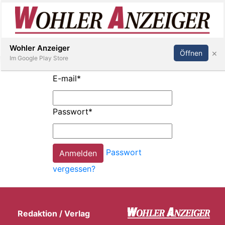
Inserieren
Abonnieren
Anmelden
Wohler Anzeiger
×
Öffnen
Im Google Play Store
E-mail
*
Immobilien
Passwort
*
Veranstaltungen
Passwort
Stellen
vergessen?
E-
Paper
Redaktion / Verlag
Newsletter