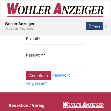
Inserieren
Abonnieren
Anmelden
Wohler Anzeiger
×
Öffnen
Im Google Play Store
E-mail
*
Immobilien
Passwort
*
Veranstaltungen
Passwort
Stellen
vergessen?
E-
Paper
Redaktion / Verlag
Newsletter