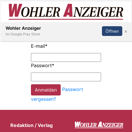
Inserieren
Abonnieren
Anmelden
Wohler Anzeiger
×
Öffnen
Im Google Play Store
E-mail
*
Immobilien
Passwort
*
Veranstaltungen
Passwort
Stellen
vergessen?
E-
Paper
Redaktion / Verlag
Newsletter