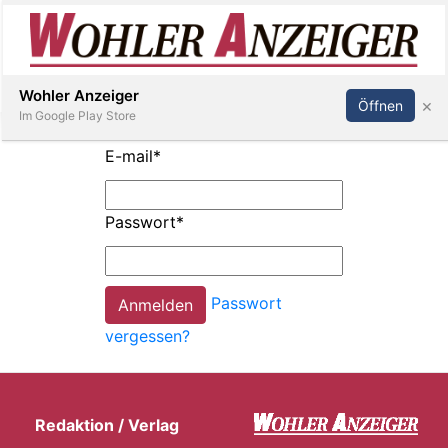
Inserieren
Abonnieren
Anmelden
Wohler Anzeiger
×
Öffnen
Im Google Play Store
E-mail
*
Immobilien
Passwort
*
Veranstaltungen
Passwort
Stellen
vergessen?
E-
Paper
Redaktion / Verlag
Newsletter