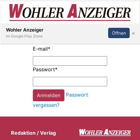
Inserieren
Abonnieren
Anmelden
Wohler Anzeiger
×
Öffnen
Im Google Play Store
E-mail
*
Immobilien
Passwort
*
Veranstaltungen
Passwort
Stellen
vergessen?
E-
Paper
Redaktion / Verlag
Newsletter